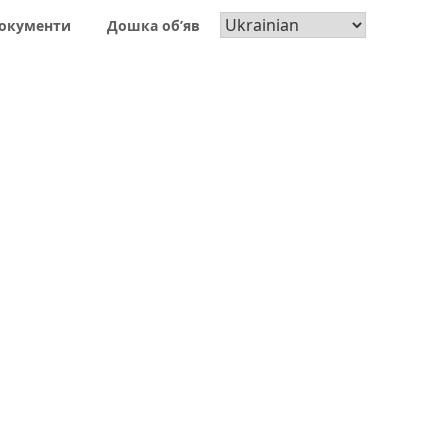
окументи
Дошка об’яв