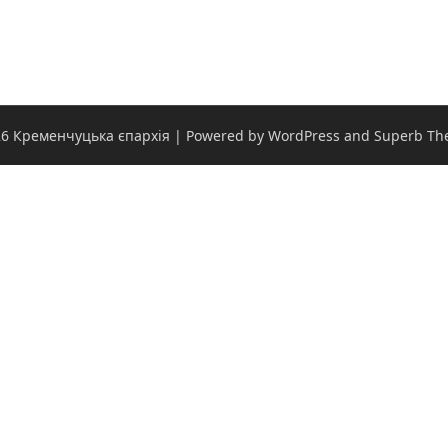
6 Кременчуцька єпархія
| Powered by WordPress and
Superb Th