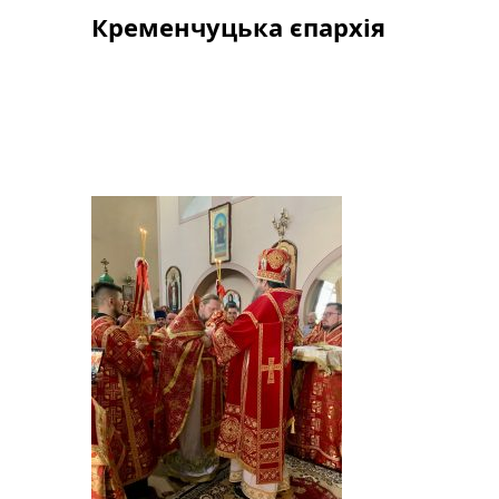
Skip
Кременчуцька єпархія
to
content