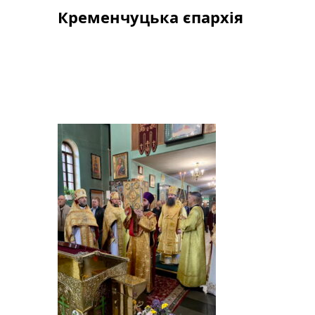
Skip
Кременчуцька єпархія
to
content