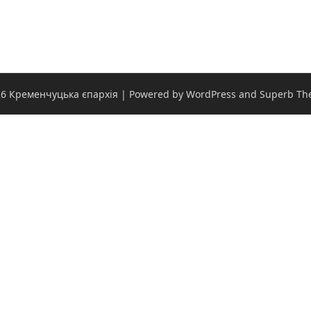
6 Кременчуцька єпархія
| Powered by WordPress and
Superb Th