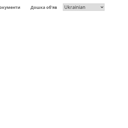
окументи
Дошка об’яв