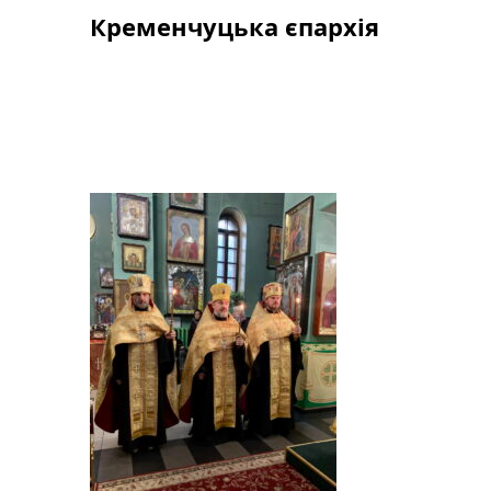
Skip
Кременчуцька єпархія
to
content