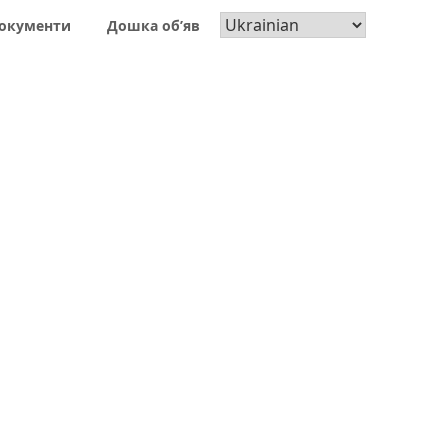
окументи
Дошка об’яв