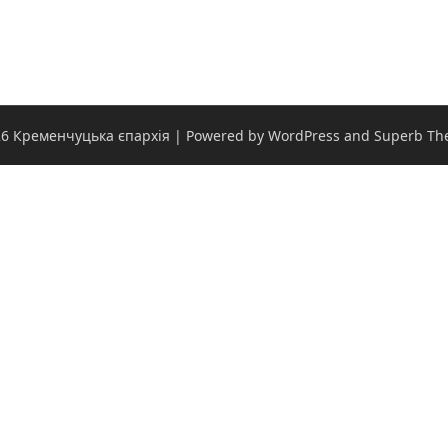
6 Кременчуцька єпархія
| Powered by WordPress and
Superb Th