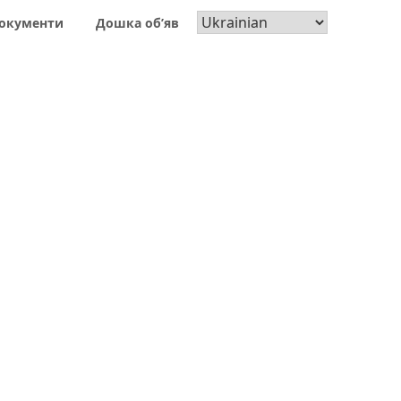
окументи
Дошка об’яв