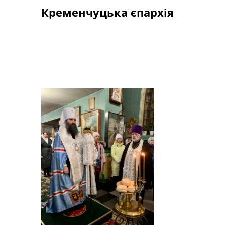
Skip
Кременчуцька єпархія
to
content