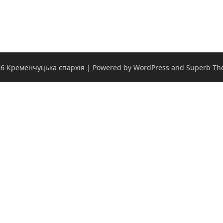
6 Кременчуцька єпархія
| Powered by WordPress and
Superb Th