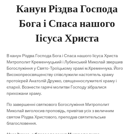
Канун Різдва Господа
Бога і Спаса нашого
Іісуса Христа
В канун Різдва Господа Бога і Спаса нашого Іісуса Христа
Митрополит Кременчуцький і Лубенський Миколай звершив
Богослужіння у Свято-Троїцькому храмі м.Кременчука. Його
Високопреосвященству співслужили настоятель храму
протоієрей Анатолій Дружко, священнослужителі храму і
єпархії. Вознести гарячі молитви Господу зібралися
прихожани храму.
По завершенні святкового Богослужіння Митрополит
Миколай виголосив проповідь, привітав усіх з величним
святом Різдва Христового, преподав святительське
благословення.