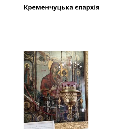
Skip
Кременчуцька єпархія
to
content