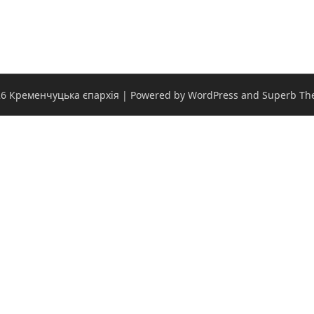
6 Кременчуцька єпархія
| Powered by WordPress and
Superb Th