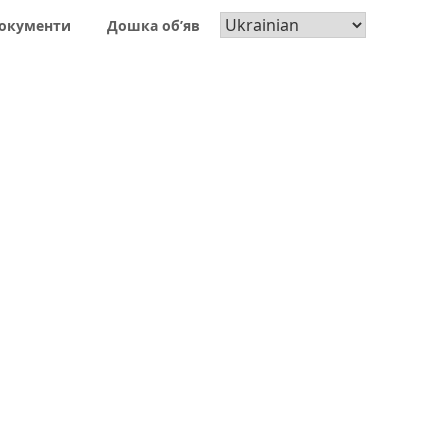
окументи
Дошка об’яв