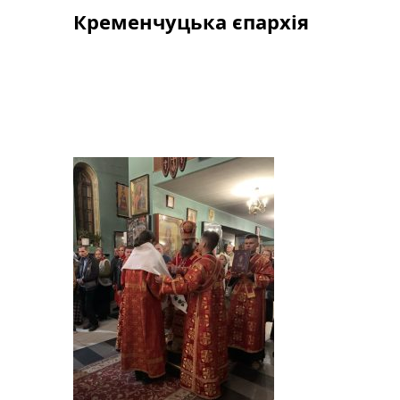
Skip
Кременчуцька єпархія
to
content