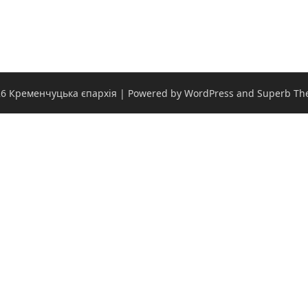
6 Кременчуцька єпархія
| Powered by WordPress and
Superb Th