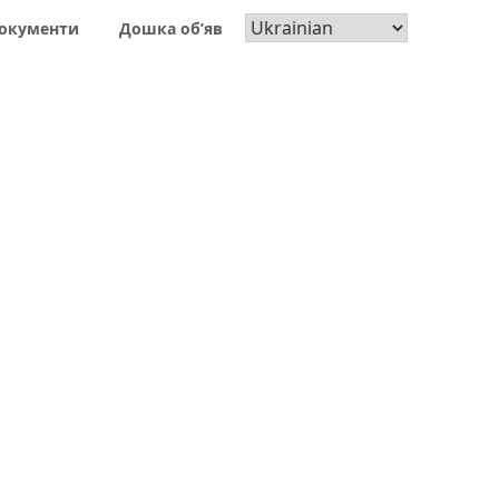
окументи
Дошка об’яв