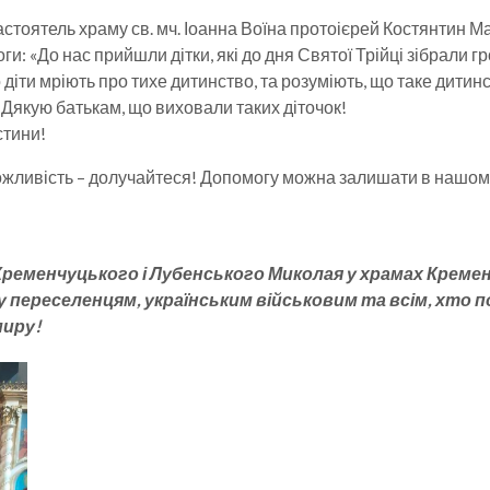
настоятель храму св. мч. Іоанна Воїна протоієрей Костянтин М
ги: «До нас прийшли дітки, які до дня Святої Трійці зібрали г
діти мріють про тихе дитинство, та розуміють, що таке дитинс
 Дякую батькам, що виховали таких діточок!
стини!
жливість – долучайтеся! Допомогу можна залишати в нашому 
еменчуцького і Лубенського Миколая у храмах Кремен
реселенцям, українським військовим та всім, хто пост
миру!