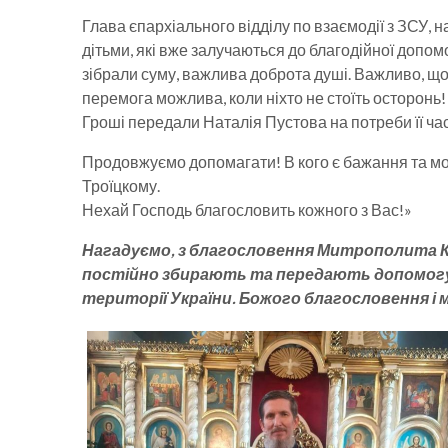
Глава єпархіального відділу по взаємодії з ЗСУ, 
дітьми, які вже залучаються до благодійної допомо
зібрали суму, важлива доброта душі. Важливо, що 
перемога можлива, коли ніхто не стоїть осторонь!
Гроші передали Наталія Пустова на потреби її ча
Продовжуємо допомагати! В кого є бажання та мо
Троїцкому.
Нехай Господь благословить кожного з Вас!»
Нагадуємо, з благословення Митрополита Кр
постійно збирають та передають допомогу пе
території України. Божого благословення і 