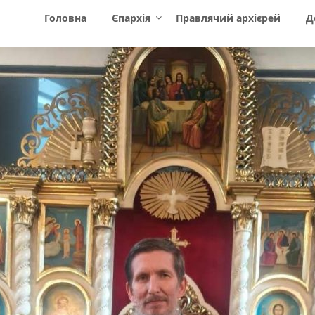
Головна
Єпархія
Правлячий архієрей
Д