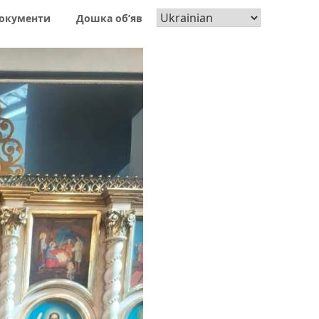
окументи
Дошка об’яв