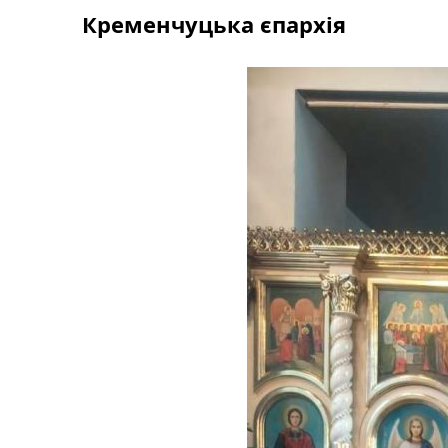
Skip
Кременчуцька єпархія
to
content