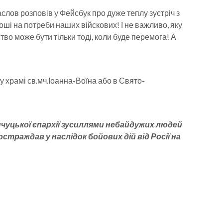
аслов розповів у Фейсбук про дуже теплу зустріч з
роші на потреби наших війскових! І не важливо, яку
тво може бути тільки тоді, коли буде перемога! А
храмі св.мч.Іоанна-Воїна або в Свято-
чуцької єпархії зусиллями небайдужих людей
раждав у наслідок бойових дій від Росії на