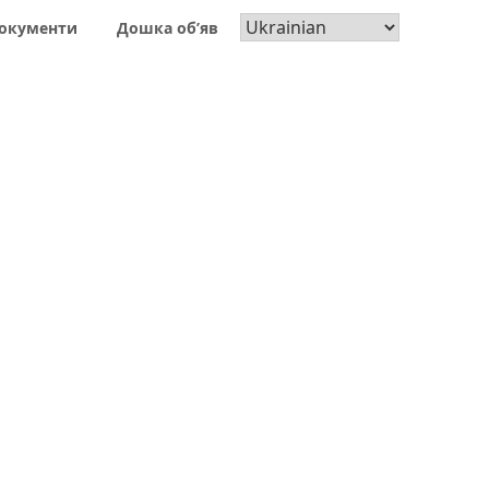
окументи
Дошка об’яв