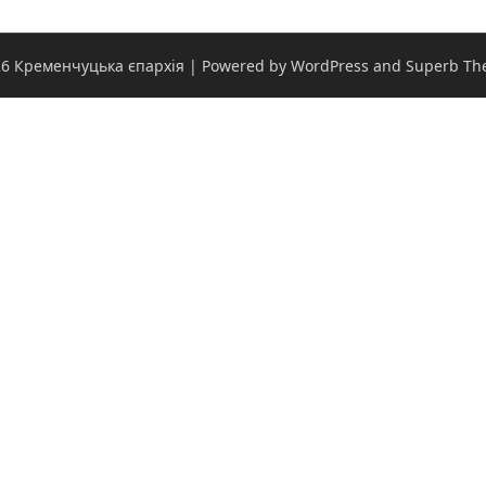
6 Кременчуцька єпархія
| Powered by WordPress and
Superb Th