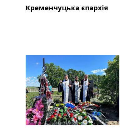
Skip
Кременчуцька єпархія
to
content