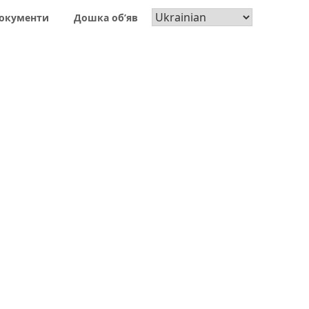
окументи
Дошка об’яв