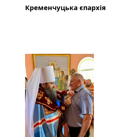
Skip
Кременчуцька єпархія
to
content