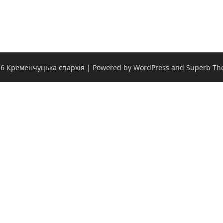
6 Кременчуцька єпархія
| Powered by WordPress and
Superb Th