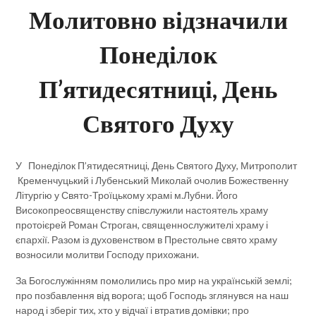
Молитовно відзначили
Понеділок
П’ятидесятниці, День
Святого Духу
У Понеділок П’ятидесятниці, День Святого Духу, Митрополит
Кременчуцький і Лубенський Миколай очолив Божественну
Літургію у Свято-Троїцькому храмі м.Лубни. Його
Високопреосвященству співслужили настоятель храму
протоієрей Роман Строган, священнослужителі храму і
єпархії. Разом із духовенством в Престольне свято храму
возносили молитви Господу прихожани.
За Богослужінням помолились про мир на українській землі;
про позбавлення від ворога; щоб Господь зглянувся на наш
народ і зберіг тих, хто у відчаї і втратив домівки; про