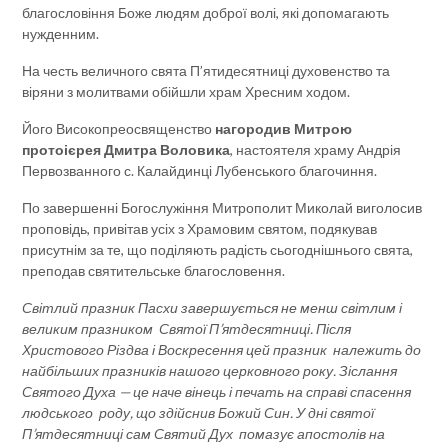
благословіння Боже людям доброї волі, які допомагають
нужденним.
На честь величного свята П’ятидесятниці духовенство та
віряни з молитвами обійшли храм Хресним ходом.
Його Високопреосвященство
нагородив Митрою
протоієрея Дмитра Воловика
, настоятеля храму Андрія
Первозванного с. Калайдинці Лубенського благочиння.
По завершенні Богослужіння Митрополит Миколай виголосив
проповідь, привітав усіх з Храмовим святом, подякував
присутнім за те, що поділяють радість сьогоднішнього свята,
преподав святительське благословення.
Світлий празник Пасхи завершується не менш світлим і
великим празником Святої П’ятдесятниці. Після
Христового Різдва і Воскресення цей празник належить до
найбільших празників нашого церковного року. Зіслання
Святого Духа — це наче вінець і печать на справі спасення
людського роду, що здійснив Божий Син. У дні святої
П’ятдесятниці сам Святий Дух помазує апостолів на