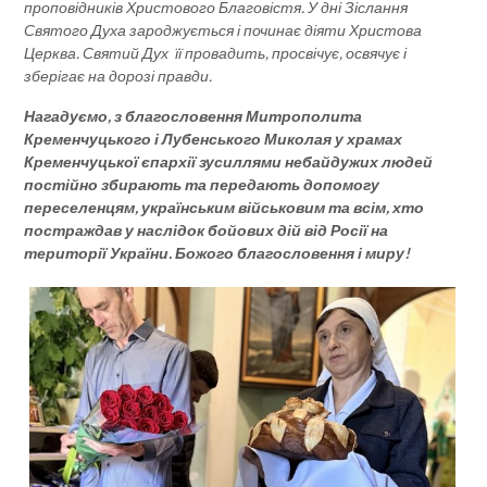
проповідників Христового Благовістя. У дні Зіслання
Святого Духа зароджується і починає діяти Христова
Церква. Святий Дух її провадить, просвічує, освячує і
зберігає на дорозі правди.
Нагадуємо, з благословення Митрополита
Кременчуцького і Лубенського Миколая у храмах
Кременчуцької єпархії зусиллями небайдужих людей
постійно збирають та передають допомогу
переселенцям, українським військовим та всім, хто
постраждав у наслідок бойових дій від Росії на
території України. Божого благословення і миру!