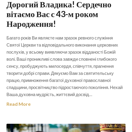
Дорогий Владика! Сердечно
вітаємо Вас с 43-м роком
Народження!
Багато років Ви являєте нам зразок ревного служіння
Святої Церкви та відповідального виконання церковних
послухів, у всьому виявляючи зразок відданості Божій
волі. Ваші проникливі слова завжди сповнені глибокого
сенсу, пробуджують милосердя, співчуття, прагнення
творити добрі справи. Дякуємо Вам за святительську
працю, примноження багатої духовної православної
спадщини, просвітництво підростаючого покоління. Нехай
Ваша духовна мудрість, життєвий досвід…
Read More