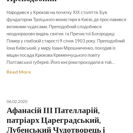
Народився у Крюкові на початку ХІХ століття. Був
фундатором Троїцького монастиря в Києві, де прославився
великими чудесами. Преподобний сподобився
неодноразово видінь святих та Пречистої Богородиці.
Помер у глибокій старості 9 січня 1903 року. Преподобний
Іона Київський, у миру Іоанн Мірошниченко, походив із
міщан посада Крюкова Кременчуцького повіту
Полтавської губернії. Його юні роки проходили в той…
Read More
06.02.2020
Афанасій ІІІ Пателларій,
патріарх Цареградський,
Лубенський Чудотворець і