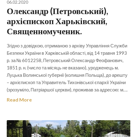
06.02.2020
Олександр (Петровський),
архієпископ Харьківский,
Священномученик.
Згідно з довідкою, отриманою з архіву Управління Служби
Безпеки України в Харківській області, від 14 травня 1993
р. за № 6012258, Петровський Олександр Феофанович,
1851 р. н. (число та місяць не вказано), уродженець м.
Луцька Волинської губернії (колишня Польща), до арешту
– архієпископ та Управитель Тихонівської єпархії України
(зрозуміло, Патріаршої церкви), проживав за адресою: м….
Read More