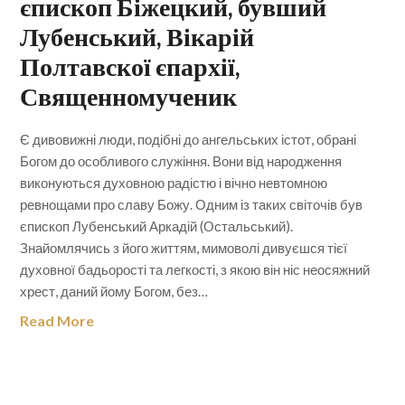
єпископ Біжецкий, бувший
Лубенський, Вікарій
Полтавскої єпархії,
Священномученик
Є дивовижні люди, подібні до ангельських істот, обрані
Богом до особливого служіння. Вони від народження
виконуються духовною радістю і вічно невтомною
ревнощами про славу Божу. Одним із таких світочів був
єпископ Лубенський Аркадій (Остальський).
Знайомлячись з його життям, мимоволі дивуєшся тієї
духовної бадьорості та легкості, з якою він ніс неосяжний
хрест, даний йому Богом, без…
Read More