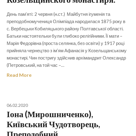
День пам’яті: 2 червня (н.ст.) Майбутня ігуменія та
преподобномучениця Олімпіада народилася 1875 року в
с. Вербецьки Кобиляцького району Полтавської області.
Батьки настоятельки були глибоко релігійними. Її мати –
Марія Федорівна (проста селянка, без освіти) у 1917 році
прийняла чернецтво з ім’ям Афанасія у Козельщанському
монастирі. Чин постригу здійснив архімандрит Олександр
(Петровський, на той час –…
Read More
06.02.2020
Іона (Мирошниченко),
Київський Чудотворець,
Преподобний