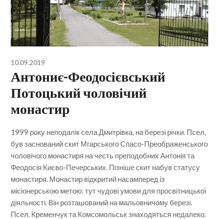
10.09.2019
Антониє-Феодосієвський
Потоцький чоловічий
монастир
1999 року неподалік села Дмитрівка, на березі річки. Псел,
був заснований скит Мгарського Спасо-Преображенського
чоловічого монастиря на честь преподобних Антонія та
Феодосія Києво-Печерських. Пізніше скит набув статусу
монастиря. Монастир відкритий насамперед із
місіонерською метою: тут чудові умови для просвітницької
діяльності. Він розташований на мальовничому березі.
Псел. Кременчук та Комсомольськ знаходяться недалеко.