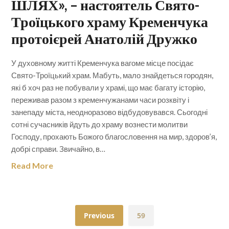
ШЛЯХ», – настоятель Свято-
Троїцького храму Кременчука
протоієрей Анатолій Дружко
У духовному житті Кременчука вагоме місце посідає
Свято-Троїцький храм. Мабуть, мало знайдеться городян,
які б хоч раз не побували у храмі, що має багату історію,
переживав разом з кременчужанами часи розквіту і
занепаду міста, неодноразово відбудовувався. Сьогодні
сотні сучасників йдуть до храму вознести молитви
Господу, прохають Божого благословення на мир, здоров’я,
добрі справи. Звичайно, в…
Read More
Previous
59