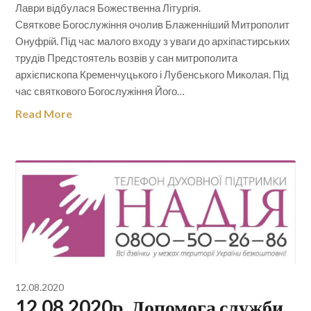
Лаври відбулася Божественна Літургія.
Святкове Богослужіння очолив Блаженніший Митрополит
Онуфрій. Під час малого входу з уваги до архіпастирських
трудів Предстоятель возвів у сан митрополита
архієпископа Кременчуцького і Лубенського Миколая. Під
час святкового Богослужіння Його…
Read More
12.08.2020
12.08.2020р. Допомога служби