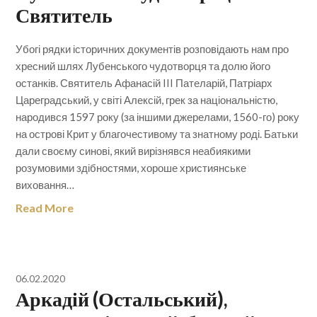
Святитель
Убогі рядки історичних документів розповідають нам про
хресний шлях Лубенського чудотворця та долю його
останків. Святитель Афанасій III Пателарій, Патріарх
Цареградський, у світі Алексій, грек за національністю,
народився 1597 року (за іншими джерелами, 1560-го) року
на острові Крит у благочестивому та знатному роді. Батьки
дали своєму синові, який вирізнявся неабиякими
розумовими здібностями, хороше християнське
виховання…
Read More
06.02.2020
Аркадій (Остальський),