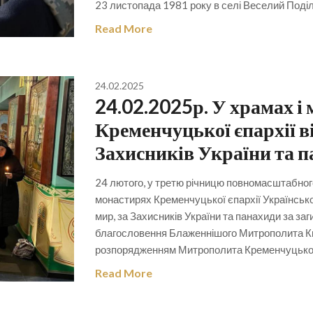
23 листопада 1981 року в селі Веселий Поділ
Read More
24.02.2025
24.02.2025р. У храмах і
Кременчуцької єпархії ві
Захисників України та п
24 лютого, у третю річницю повномасштабного 
монастирях Кременчуцької єпархії Українськ
мир, за Захисників України та панахиди за заг
благословення Блаженнішого Митрополита Київс
розпорядженням Митрополита Кременчуцьког
Read More