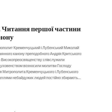
. Читання першої частини
нону
трополит Кременчуцький і Лубенський Миколай
аянного канону преподобного Андрія Критського
го Високопреосвященству співслужили
з духовенством возносили молитви Господу
ня Митрополита Кременчуцького і Лубенського
силлями небайдужих людей постійно збирають…