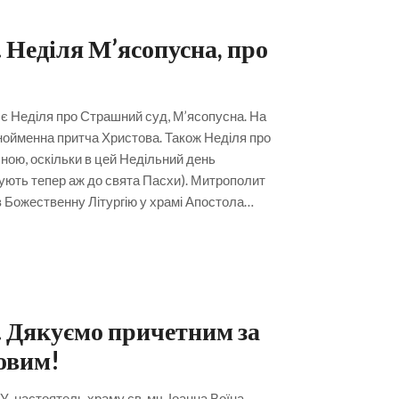
 Неділя М’ясопусна, про
 є Неділя про Страшний суд, М’ясопусна. На
днойменна притча Христова. Також Неділя про
ою, оскільки в цей Недільний день
штують тепер аж до свята Пасхи). Митрополит
 Божественну Літургію у храмі Апостола…
. Дякуємо причетним за
овим!
У, настоятель храму св. мч. Іоанна Воїна