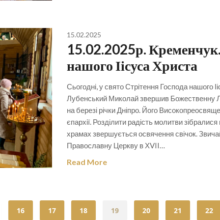
15.02.2025
15.02.2025р. Кременчук.
нашого Іісуса Христа
Сьогодні, у свято Стрітення Господа нашого 
Лубенський Миколай звершив Божественну Літ
на березі річки Дніпро. Його Високопреосвя
єпархії. Розділити радість молитви зібралися 
храмах звершується освячення свічок. Звичай
Православну Церкву в ХVII…
Read More
16
17
18
19
20
21
22