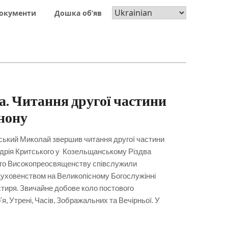
окументи
Дошка об’яв
а. Читання другої частини
нону
ський Миколай звершив читання другої частини
дрія Критського у Козельщанському Різдва
Його Високопреосвященству співслужили
 духовенством на Великопісному Богослужінні
тиря. Звичайне добове коло постового
я, Утрені, Часів, Зображальних та Вечірньої. У