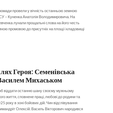
ромади провели у вічність останньою земною
СУ – Куненка Анатолія Володимировича. На
Шевченка лунали прощальні слова на його честь
мною промовою до присутніх на площі і кладовищі
лях Героя: Семенівська
 Василем Михаськом
щоб віддати останню шану своєму мужньому
го життя, сповнене праці, любові до родини та
25 року в зоні бойових дій. Чин відспівування
химандріт Олексій. Василь Вікторович народився