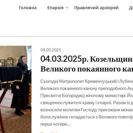
Головна
Єпархія
Правлячий архієрей
Д
04.03.2025
04.03.2025р. Козельщин
Великого покаянного ка
Сьогодні Митрополит Кременчуцький і Лубен
Великого покаянного канону преподобного Ан
Пресвятої Богородиці жіночому монастирі. 
священнослужителі храму і єпархії. Разом із
возносили молитви Господу прихожани монас
богослужіння складається з Великого повечір’
перші чотири…