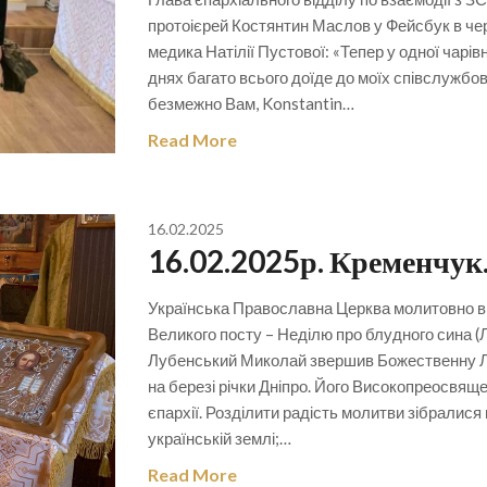
протоієрей Костянтин Маслов у Фейсбук в чер
медика Натілії Пустової: «Тепер у одної чарі
днях багато всього доїде до моїх співслужбов
безмежно Вам, Konstantin…
Read More
16.02.2025
16.02.2025р. Кременчук.
Українська Православна Церква молитовно в
Великого посту – Неділю про блудного сина (Л
Лубенський Миколай звершив Божественну Літ
на березі річки Дніпро. Його Високопреосвя
єпархії. Розділити радість молитви зібралис
українській землі;…
Read More