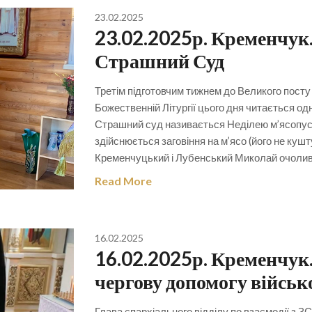
23.02.2025
23.02.2025р. Кременчук.
Страшний Суд
Третім підготовчим тижнем до Великого посту
Божественній Літургії цього дня читається о
Страшний суд називається Неділею м’ясопусн
здійснюється заговіння на м’ясо (його не ку
Кременчуцький і Лубенський Миколай очолив
Read More
16.02.2025
16.02.2025р. Кременчук
чергову допомогу військ
Глава єпархіального відділу по взаємодії з ЗС