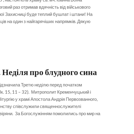
говий раз отримав вдячність від військового
вної Захисниці буде теплий бушлат і штани! На
ців на один з найгарячіших напрямків. Дякую
 Неділя про блудного сина
ідзначила Третю неділю перед початком
к. 15, 11 – 32). Митрополит Кременчуцький і
ургію у храмі Апостола Андрія Первозванного,
щенству співслужили священнослужителі
я віряни. За Богослужінням помолились про мир на