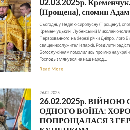
02.03.2025р. Кременчук.
(Прощена), спомин Адам
Сьогодні, у Неділю сиропусну (Прощену), сп
Кременчуцький і Лубенський Миколай очолив 
Первозванного, на березі річки Дніпро. Його
священнослужителі єпархії. Розділити радіст
Богослужінням помолились про мир на українс
Господь зглянувся на наш народ…
Read More
26.02.2025
26.02.2025р. ВІЙНО
ОДНОГО ВОЇНА: ХО
ПОПРОЩАЛАСЯ З ГЕ
КУНЕНКОМ