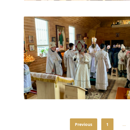
Previous
1
…