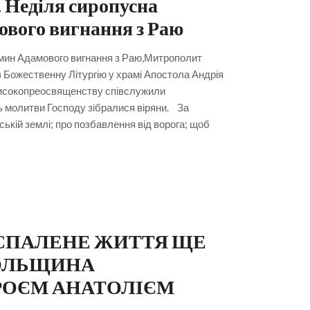
 Неділя сиропусна
ового вигнання з Раю
омин Адамового вигнання з Раю,Митрополит
Божественну Літургію у храмі Апостола Андрія
 Високопреосвященству співслужили
ь молитви Господу зібралися віряни. За
ькій землі; про позбавлення від ворога; щоб
Ю СПАЛЕНЕ ЖИТТЯ ЩЕ
РОЛЬЩИНА
РОЄМ АНАТОЛІЄМ