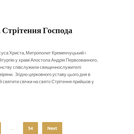
 Стрітення Господа
Іісуса Христа, Митрополит Кременчуцький і
ургію у храмі Апостола Андрія Первозванного,
щенству співслужили священнослужителі
віряни. Згідно церковного уставу цього дня в
 святити свічки на свято Стрітення прийшов у
…
54
Next