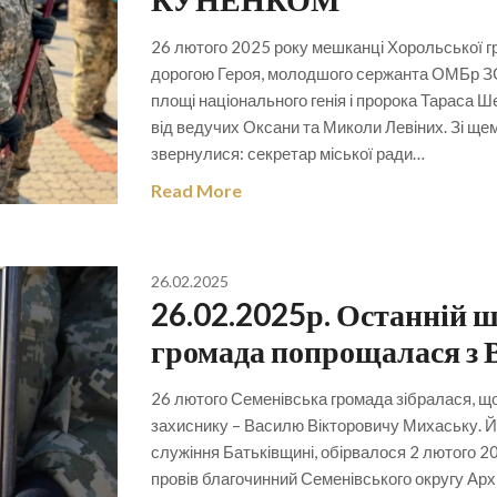
26 лютого 2025 року мешканці Хорольської г
дорогою Героя, молодшого сержанта ОМБр З
площі національного генія і пророка Тараса 
від ведучих Оксани та Миколи Левіних. Зі ще
звернулися: секретар міської ради…
Read More
26.02.2025
26.02.2025р. Останній ш
громада попрощалася з
26 лютого Семенівська громада зібралася, 
захиснику – Василю Вікторовичу Михаську. Йо
служіння Батьківщині, обірвалося 2 лютого 20
провів благочинний Семенівського округу Ар