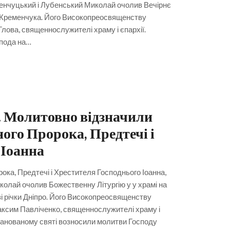
менчуцький і Лубенський Миколай очолив Вечірнє
.Кременчука. Його Високопреосвященству
лова, священнослужителі храму і єпархії.
спода на…
. Молитовно відзначили
ного Пророка, Предтечі і
 Іоанна
рока, Предтечі і Хрестителя Господнього Іоанна,
лай очолив Божественну Літургію у у храмі на
зі річки Дніпро. Його Високопреосвященству
ксим Павліченко, священнослужителі храму і
 шанованому святі возносили молитви Господу