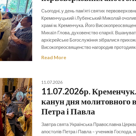
Сьогодні, у день пам’яті святих первоверхов
Кременчуцький і Лубенський Миколай очолив
храмі м. Кременчука. Його Високопреосвящен
Михаїл Глова, духовенство єпархії. Вшанува
архієрейське Богослужіння зібралися прихож
Високопреосвященство нагородив протодияко
Read More
11.07.2026
11.07.2026р. Кременчук.
канун дня молитовного 
Петра і Павла
Завтра свята Українська Православна Церкв
апостолів Петра і Павла – учеників Господа, я