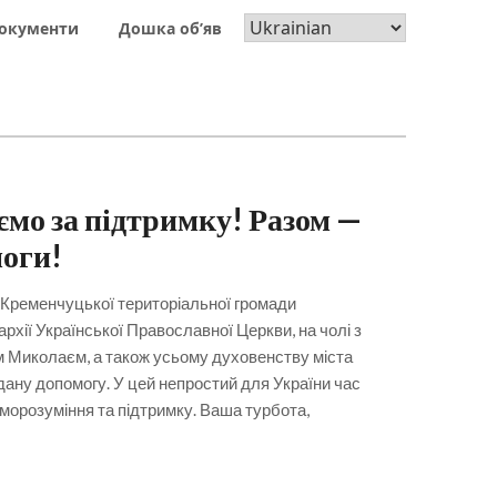
окументи
Дошка об’яв
ємо за підтримку! Разом —
моги!
Кременчуцької територіальної громади
хії Української Православної Церкви, на чолі з
Миколаєм, а також усьому духовенству міста
дану допомогу. У цей непростий для України час
морозуміння та підтримку. Ваша турбота,