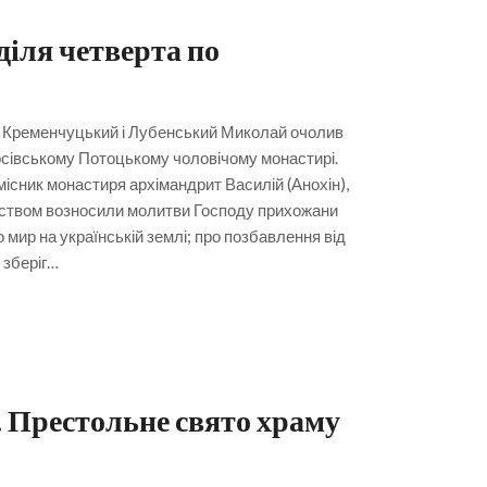
діля четверта по
т Кременчуцький і Лубенський Миколай очолив
сівському Потоцькому чоловічому монастирі.
сник монастиря архімандрит Василій (Анохін),
нством возносили молитви Господу прихожани
мир на українській землі; про позбавлення від
 зберіг…
. Престольне свято храму