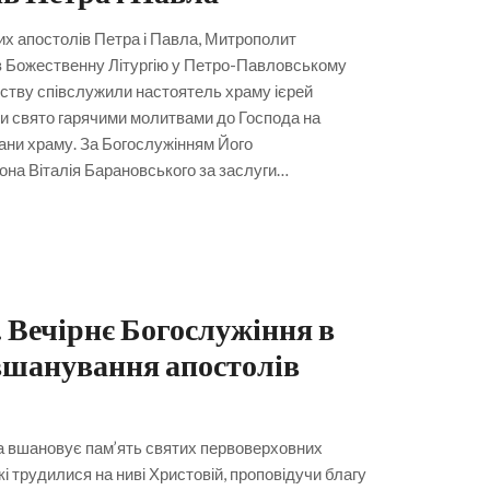
них апостолів Петра і Павла, Митрополит
 Божественну Літургію у Петро-Павловському
ству співслужили настоятель храму ієрей
ти свято гарячими молитвами до Господа на
ани храму. За Богослужінням Його
на Віталія Барановського за заслуги…
 Вечірнє Богослужіння в
вшанування апостолів
а вшановує пам’ять святих первоверховних
кі трудилися на ниві Христовій, проповідучи благу