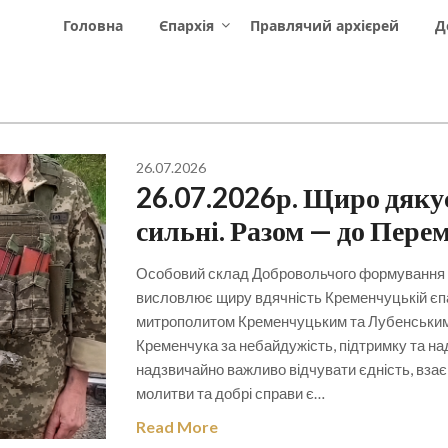
Головна
Єпархія
Правлячий архієрей
Д
26.07.2026
26.07.2026р. Щиро дяку
сильні. Разом — до Пере
Особовий склад Добровольчого формування 
висловлює щиру вдячність Кременчуцькій єпар
митрополитом Кременчуцьким та Лубенським 
Кременчука за небайдужість, підтримку та на
надзвичайно важливо відчувати єдність, взає
молитви та добрі справи є…
Read More