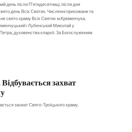
ий день після П’ятидесятниці, після дня
вято день Всіх Святих. Численні прихожани та
не свято храму Всіх Святих м.Кременчука.
еменчуцький і Лубенський Миколай у
Петра, духовенства єпархії. За Богослужінням
 Відбувається захват
му
вається захват Свято-Троїцького храму.