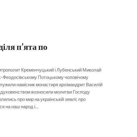
іля п’ята по
 Митрополит Кременчуцький і Лубенський Миколай
іє-Феодосівському Потоцькому чоловічому
служили намісник монастиря архімандрит Василій
із духовенством возносили молитви Господу
ились про мир на українській землі; про
ся на наш народ і…