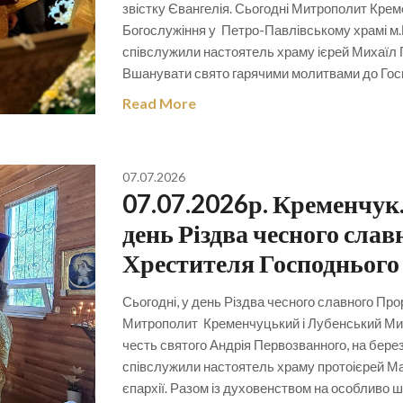
звістку Євангелія. Сьогодні Митрополит Кре
Богослужіння у Петро-Павлівському храмі м
співслужили настоятель храму ієрей Михаїл Г
Вшанувати свято гарячими молитвами до Го
Read More
07.07.2026
07.07.2026р. Кременчук
день Різдва чесного слав
Хрестителя Господнього
Сьогодні, у день Різдва чесного славного Про
Митрополит Кременчуцький і Лубенський Мико
честь святого Андрія Первозванного, на бере
співслужили настоятель храму протоієрей Ма
єпархії. Разом із духовенством на особливо