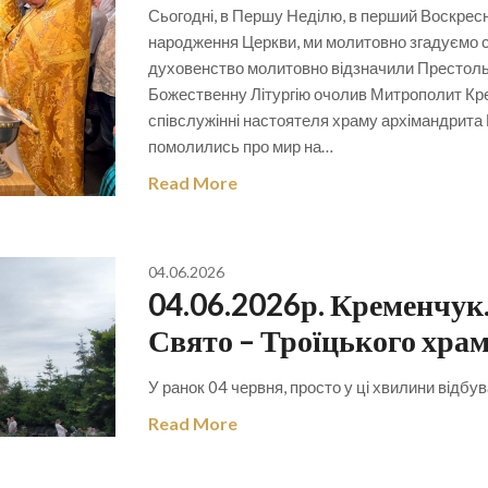
Сьогодні, в Першу Неділю, в перший Воскресн
народження Церкви, ми молитовно згадуємо с
духовенство молитовно відзначили Престоль
Божественну Літургію очолив Митрополит Кр
співслужінні настоятеля храму архімандрита 
помолились про мир на…
Read More
04.06.2026
04.06.2026р. Кременчук.
Свято – Троїцького хра
У ранок 04 червня, просто у ці хвилини відбу
Read More