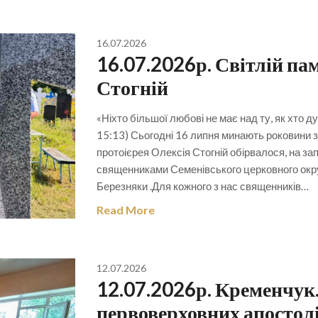
16.07.2026
16.07.2026р. Світлій пам
Стогній
«Ніхто більшої любові не має над ту, як хто д
15:13) Сьогодні 16 липня минають роковини з
протоієрея Олексія Стогній обірвалося, на за
священниками Семенівського церковного округ
Березняки .Для кожного з нас священників…
Read More
12.07.2026
12.07.2026р. Кременчук.
первоверховних апостолі