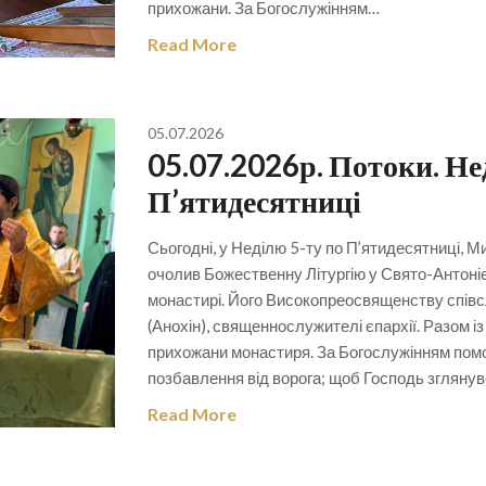
прихожани. За Богослужінням…
Read More
05.07.2026
05.07.2026р. Потоки. Нед
П’ятидесятниці
Сьогодні, у Неділю 5-ту по П’ятидесятниці,
очолив Божественну Літургію у Свято-Антон
монастирі. Його Високопреосвященству спів
(Анохін), священнослужителі єпархії. Разом 
прихожани монастиря. За Богослужінням помол
позбавлення від ворога; щоб Господь зглянув
Read More