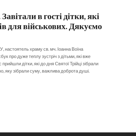
Завітали в гості дітки, які
ів для військових. Дякуємо
У, настоятель храму св. мч. Іоанна Воїна
ук про дуже теплу зустріч з дітьми, які вже
прийшли дітки, які до дня Святої Трійці зібрали
во, яку зібрали суму, важлива доброта душі.