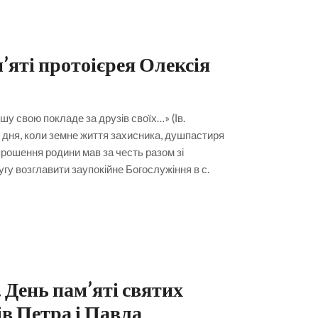
’яті протоієрея Олексія
ушу свою покладе за друзів своїх…» (Ів.
 дня, коли земне життя захисника, душпастиря
прошення родини мав за честь разом зі
у возглавити заупокійне Богослужіння в с.
 День пам’яті святих
в Петра і Павла