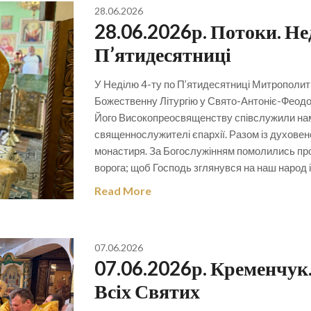
28.06.2026
28.06.2026р. Потоки. Не
П’ятидесятниці
У Неділю 4-ту по П’ятидесятниці Митрополи
Божественну Літургію у Свято-Антоніє-Феодо
Його Високопреосвященству співслужили намі
священнослужителі єпархії. Разом із духове
монастиря. За Богослужінням помолились про 
ворога; щоб Господь зглянувся на наш народ і
Read More
07.06.2026
07.06.2026р. Кременчук
Всіх Святих