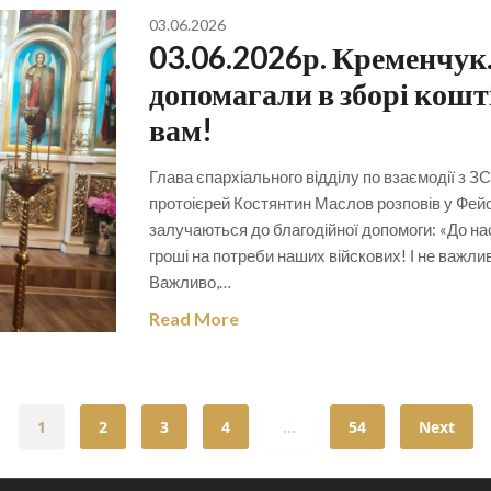
03.06.2026
03.06.2026р. Кременчук. 
допомагали в зборі кошт
вам!
Глава єпархіального відділу по взаємодії з ЗС
протоієрей Костянтин Маслов розповів у Фейсб
залучаються до благодійної допомоги: «До нас 
гроші на потреби наших війскових! І не важли
Важливо,…
Read More
1
2
3
4
…
54
Next