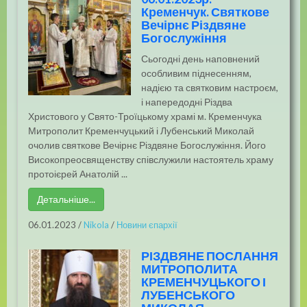
Кременчук. Святкове
Вечірнє Різдвяне
Богослужіння
Сьогодні день наповнений
особливим піднесенням,
надією та святковим настроєм,
і напередодні Різдва
Христового у Свято-Троїцькому храмі м. Кременчука
Митрополит Кременчуцький і Лубенський Миколай
очолив святкове Вечірнє Різдвяне Богослужіння. Його
Високопреосвященству співслужили настоятель храму
протоієрей Анатолій ...
Детальніше...
06.01.2023
/
Nikola
/
Новини єпархії
РІЗДВЯНЕ ПОСЛАННЯ
МИТРОПОЛИТА
КРЕМЕНЧУЦЬКОГО І
ЛУБЕНСЬКОГО