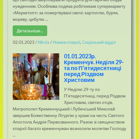
нужденним. Особлива подяка робітникам супермаркету
«Меркетопт» за пожертвувані овочі: картоплю, буряк,
моркву, цибулю ...
Детальніше...
02.01.2023
/
Nikola
/
Новини єпархії
,
Соціальний відділ
01.01.2023р.
Кременчук. Неділя 29-
та по П’ятидесятниці
перед Різдвом
Христовим
У Неділю 29-ту по
П’ятидесятниці, перед Різдвом
Христовим, святих отців,
Митрополит Кременчуцький і Лубенський Миколай
звершив Божественну Літургію у храмі на честь Святого
Апостола Андрія Первозванного. Разом зі священством
єпархії багато кременчужан возносили молитви Господу
...