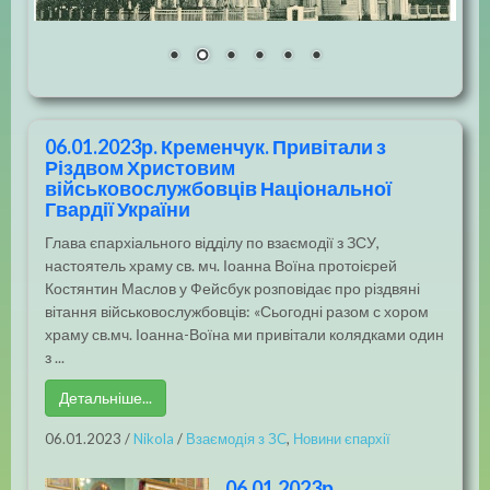
06.01.2023р. Кременчук. Привітали з
Різдвом Христовим
військовослужбовців Національної
Гвардії України
Глава єпархіального відділу по взаємодії з ЗСУ,
настоятель храму св. мч. Іоанна Воїна протоієрей
Костянтин Маслов у Фейсбук розповідає про різдвяні
вітання військовослужбовців: «Сьогодні разом с хором
храму св.мч. Іоанна-Воїна ми привітали колядками один
з ...
Детальніше...
06.01.2023
/
Nikola
/
Взаємодія з ЗС
,
Новини єпархії
06.01.2023р.