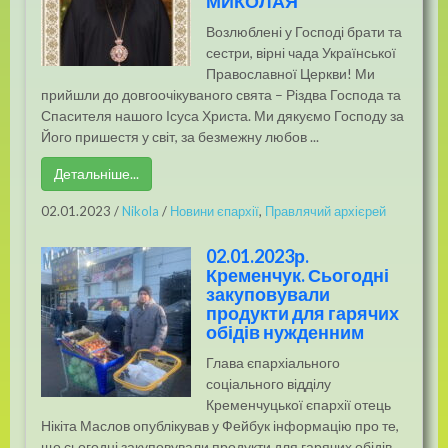
МИКОЛАЯ
Возлюблені у Господі брати та
сестри, вірні чада Української
Православної Церкви! Ми
прийшли до довгоочікуваного свята – Різдва Господа та
Спасителя нашого Ісуса Христа. Ми дякуємо Господу за
Його пришестя у світ, за безмежну любов ...
Детальніше...
02.01.2023
/
Nikola
/
Новини єпархії
,
Правлячий архієрей
02.01.2023р.
Кременчук. Сьогодні
закуповували
продукти для гарячих
обідів нужденним
Глава єпархіального
соціального відділу
Кременчуцької єпархії отець
Нікіта Маслов опублікував у Фейбук інформацію про те,
що сьогодні закуповували продукти для гарячих обідів