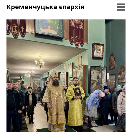
Skip
Кременчуцька єпархія
to
content