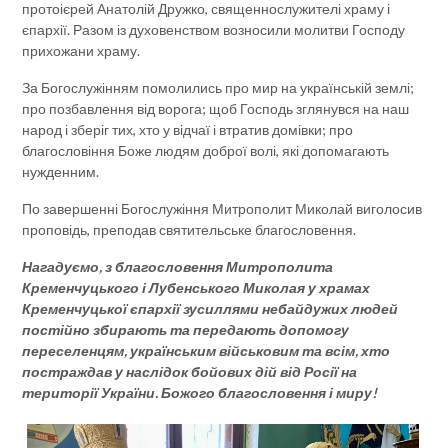
протоієрей Анатолій Дружко, священнослужителі храму і
єпархії. Разом із духовенством возносили молитви Господу
прихожани храму.
За Богослужінням помолились про мир на українській землі;
про позбавлення від ворога; щоб Господь зглянувся на наш
народ і зберіг тих, хто у відчаї і втратив домівки; про
благословіння Боже людям доброї волі, які допомагають
нужденним.
По завершенні Богослужіння Митрополит Миколай виголосив
проповідь, преподав святительське благословення.
Нагадуємо, з благословення Митрополита
Кременчуцького і Лубенського Миколая у храмах
Кременчуцької єпархії зусиллями небайдужих людей
постійно збирають та передають допомогу
переселенцям, українським військовим та всім, хто
постраждав у наслідок бойових дій від Росії на
території України. Божого благословення і миру!