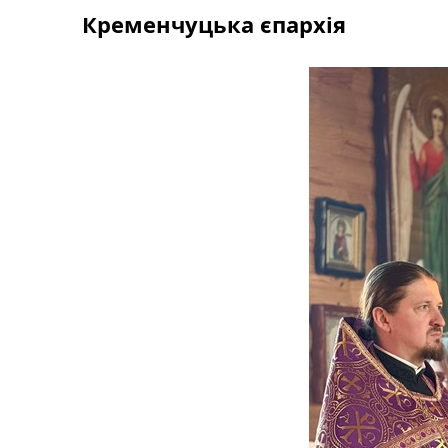
Skip
Кременчуцька єпархія
to
content