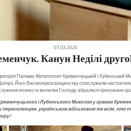
07.03.2026
еменчук. Канун Неділі друго
 Григорія Палами, Митрополит Кременчуцький і Лубенський М
 Дніпро. Його Високопреосвященству співслужили настоятел
служіння вознести молитви Господу зібралися прихожани хр
еменчуцького і Лубенського Миколая у храмах Кремен
реселенцям, українським військовим та всім, хто пост
миру!