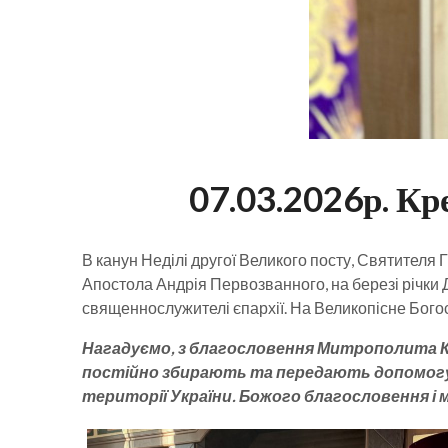
07.03.2026р. Кр
В канун Неділі другої Великого посту, Святителя
Апостола Андрія Первозванного, на березі річки
священнослужителі єпархії. На Великопісне Бого
Нагадуємо, з благословення Митрополита Кр
постійно збирають та передають допомогу пе
території України. Божого благословення і 