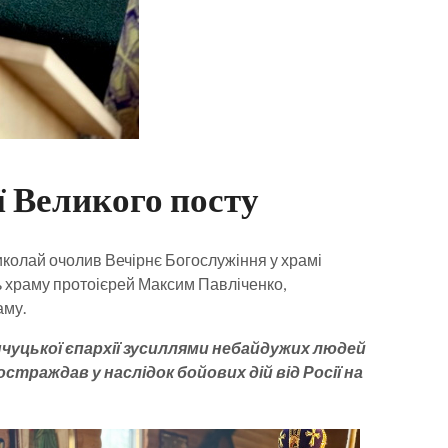
ї Великого посту
иколай очолив Вечірнє Богослужіння у храмі
ь храму протоієрей Максим Павліченко,
аму.
чуцької єпархії зусиллями небайдужих людей
раждав у наслідок бойових дій від Росії на